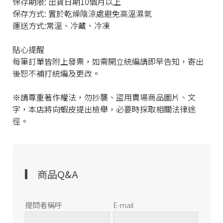
保存期限: 出貨日期10個月以上
保存方式: 置於乾燥陰涼處避免高溫濕氣
運送方式:常溫、冷藏、冷凍
貼心提醒
每筆訂單皆附上發票，如需開立統編請即早告知，寄出
後恕不補打統編及更改。
※請尊重著作權法，勿抄襲、盜用賣場商品圖片、文
字，本店將向蝦皮提出檢舉，必要時採取相關法律途
徑。
商品Q&A
提問者稱呼
E-mail