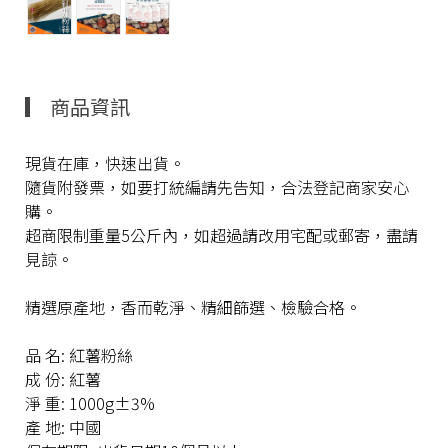
商品資訊
現貨在庫，快速出貨。
隨貨附發票，如要打統編請先告知，合法登記商家安心
購。
超商限制重量5公斤內，如超過請改用宅配或郵寄，盡請
見諒。
精選原產地，香而乾淨、精細篩選、檢驗合格。
品 名: 紅薯粉絲
成 份: 紅薯
淨 重: 1000g±3%
產 地: 中國