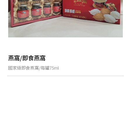
燕窩/即食燕窩
國家級即食燕窩/每罐75ml