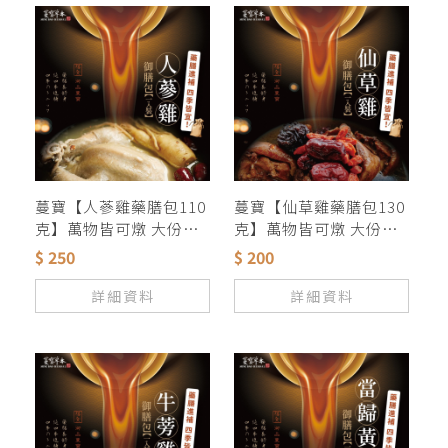
蔓寶【人蔘雞藥膳包110
蔓寶【仙草雞藥膳包130
克】萬物皆可燉 大份量
克】萬物皆可燉 大份量
好味道
好味道
$ 250
$ 200
詳細資料
詳細資料