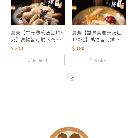
蔓寶【牛蒡雞藥膳包125
蔓寶【當歸黃耆藥膳包
克】萬物皆可燉 大份量
120克】萬物皆可燉 大份
好味道
量 好味道
$ 200
$ 180
詳細資料
詳細資料
1
2