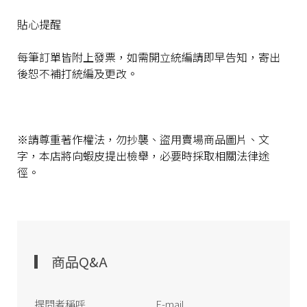
貼心提醒
每筆訂單皆附上發票，如需開立統編請即早告知，寄出
後恕不補打統編及更改。
※請尊重著作權法，勿抄襲、盜用賣場商品圖片、文
字，本店將向蝦皮提出檢舉，必要時採取相關法律途
徑。
商品Q&A
提問者稱呼
E-mail