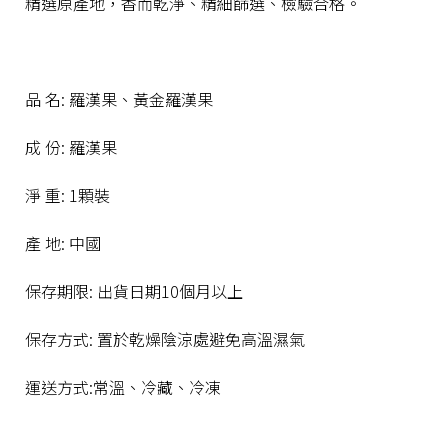
精選原產地，香而乾淨、精細篩選、檢驗合格。
品 名: 羅漢果、黃金羅漢果
成 份: 羅漢果
淨 重: 1顆裝
產 地: 中國
保存期限: 出貨日期10個月以上
保存方式: 置於乾燥陰涼處避免高溫濕氣
運送方式:常溫、冷藏、冷凍