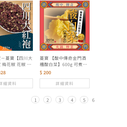
椒－蔓寶【四川大
蔓寶 【酸中傳奇金門酒
 梅花椒 花椒 青
糟酸白菜】600g 可煮火
翻天 香料 麻辣
鍋 可炒菜
428
$ 200
爐 薑母鴨 滷包 滷
鴨血 露營火鍋湯
詳細資料
詳細資料
1
2
3
4
5
6