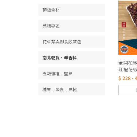
頂級食材
藥膳專區
花草茶與即食飲茶包
南北乾貨、辛香料
全開花
紅袍花椒
五穀雜糧﹑堅果
花椒】麻
$ 228 - 
鍋 羊肉
味 麻辣
糖果﹑零食﹑果乾
底