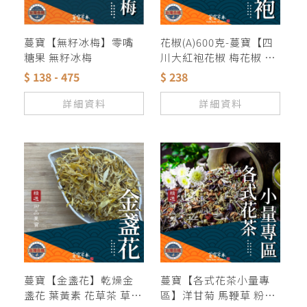
蔓寶【無籽冰梅】零嘴
花椒(A)600克-蔓寶【四
糖果 無籽冰梅
川大紅袍花椒 梅花椒 花
椒 青花椒】麻翻天 香料
$ 138 - 475
$ 238
麻辣鍋 羊肉爐 薑母鴨 滷
包 滷味 麻辣鴨血 露營火
詳細資料
詳細資料
鍋湯底
蔓寶【金盞花】乾燥金
蔓寶【各式花茶小量專
盞花 葉黃素 花草茶 草本
區】洋甘菊 馬鞭草 粉紅