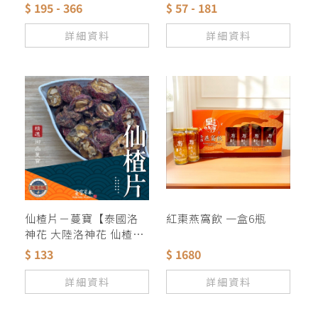
茶 茶葉 茶包 眼睛保養
玫瑰 紅玫瑰 迷迭香 菊花
$ 195 - 366
$ 57 - 181
檸檬草 金銀花 茉莉花 薰
衣草 桃花桂花 歐薄荷
詳細資料
詳細資料
仙楂片－蔓寶【泰國洛
紅棗燕窩飲 一盒6瓶
神花 大陸洛神花 仙楂片
特級烏梅 】養生 促進新
$ 133
$ 1680
陳代謝 保健美顏 夏天聖
品 山楂 酸梅湯 烏梅 花
詳細資料
詳細資料
茶