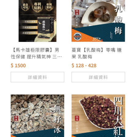
【馬卡雄極限膠囊】男
蔓寶【乳酸梅】零嘴 糖
性保健 提升精氣神 三高
果 乳酸梅
者素食者可食用 說明在
$ 1500
$ 128 - 428
照片上 歡迎經銷代理 批
發零售 量大另議
詳細資料
詳細資料