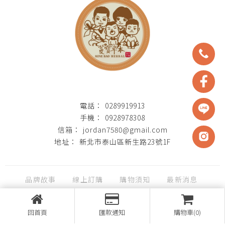
0289919913
0928978308
jordan7580@gmail.com
新北市泰山區新生路23號1F
品牌故事
線上訂購
購物須知
最新消息
聯絡我們
回首頁
匯款通知
購物車(0)
台北乾貨批發
台北中藥材批發
台北辛香料批發
中藥食材批發
泰山南北貨批發