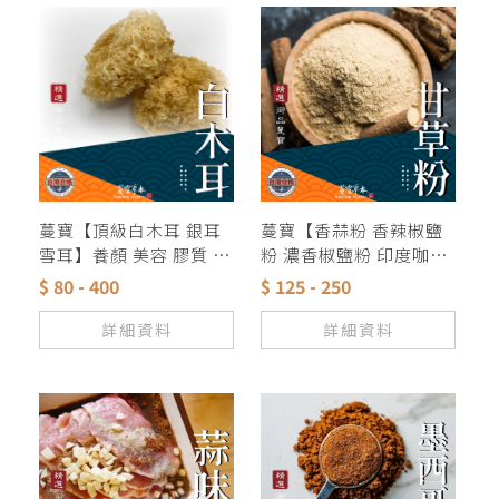
蔓寶【頂級白木耳 銀耳
蔓寶【香蒜粉 香辣椒鹽
雪耳】養顏 美容 膠質 黃
粉 濃香椒鹽粉 印度咖哩
大花 夏天甜品
粉 甘草粉】各式料理香
$ 80 - 400
$ 125 - 250
料粉類湯底 獨家配方
詳細資料
詳細資料