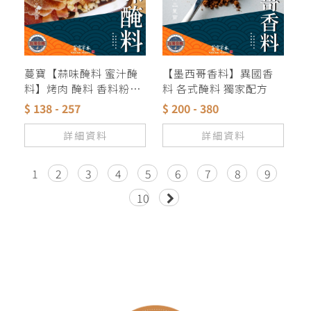
蔓寶【蒜味醃料 蜜汁醃
【墨西哥香料】異國香
料】烤肉 醃料 香料粉獨
料 各式醃料 獨家配方
家配方
$ 138 - 257
$ 200 - 380
詳細資料
詳細資料
1
2
3
4
5
6
7
8
9
10