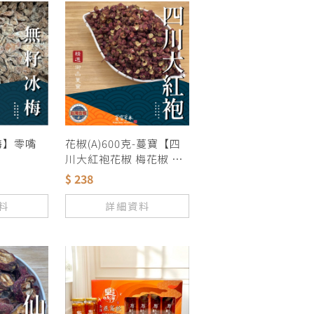
梅】零嘴
花椒(A)600克-蔓寶【四
川大紅袍花椒 梅花椒 花
椒 青花椒】麻翻天 香料
$ 238
麻辣鍋 羊肉爐 薑母鴨 滷
包 滷味 麻辣鴨血 露營火
料
詳細資料
鍋湯底