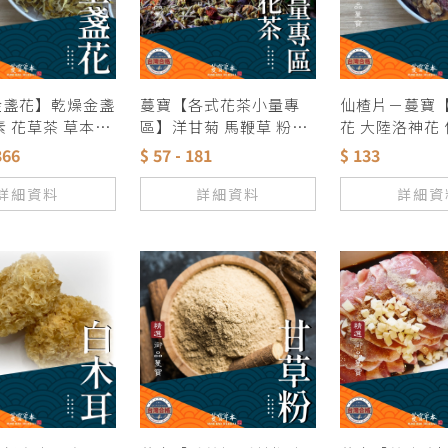
金盞花】乾燥金盞
蔓寶【各式花茶小量專
仙楂片－蔓寶
素 花草茶 草本茶
區】洋甘菊 馬鞭草 粉紅
花 大陸洛神花 
包 眼睛保養
玫瑰 紅玫瑰 迷迭香 菊花
級烏梅 】養生
366
$ 57 - 181
$ 133
檸檬草 金銀花 茉莉花 薰
代謝 保健美顏
衣草 桃花桂花 歐薄荷
山楂 酸梅湯 烏
詳細資料
詳細資料
詳細資