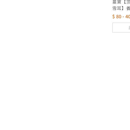
蔓寶【頂
雪耳】養
大花 夏
$ 80 - 4