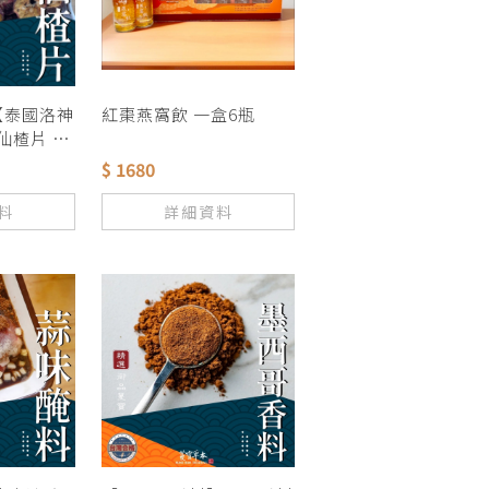
【泰國洛神
紅棗燕窩飲 一盒6瓶
仙楂片 特
 促進新陳
$ 1680
 夏天聖品
梅 花茶
料
詳細資料