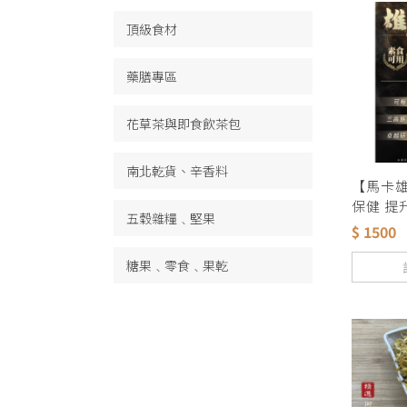
頂級食材
藥膳專區
花草茶與即食飲茶包
南北乾貨、辛香料
【馬卡
保健 提
五穀雜糧﹑堅果
素食者可
$ 1500
片上 歡
零售 量
糖果﹑零食﹑果乾