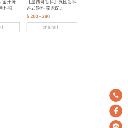
 蜜汁醃
【墨西哥香料】異國香料
 香料粉獨
各式醃料 獨家配方
$ 200 - 380
料
詳細資料