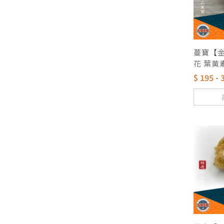
蔓寶【
花 葉黃
茶葉 茶
$ 195 - 