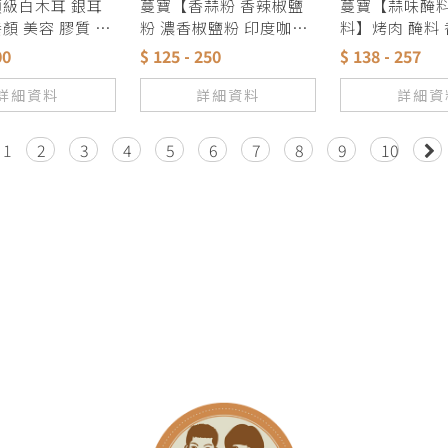
級白木耳 銀耳
蔓寶【香蒜粉 香辣椒鹽
蔓寶【蒜味醃料
顏 美容 膠質 黃
粉 濃香椒鹽粉 印度咖哩
料】烤肉 醃料
天甜品
粉 甘草粉】各式料理香
家配方
00
$ 125 - 250
$ 138 - 257
料粉類湯底 獨家配方
詳細資料
詳細資料
詳細資
1
2
3
4
5
6
7
8
9
10