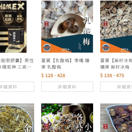
雄極限膠囊】男性
蔓寶【乳酸梅】零嘴 糖
蔓寶【無籽冰
升精氣神 三高者
果 乳酸梅
糖果 無籽冰梅
食用 說明在照
$ 128 - 428
$ 138 - 475
迎經銷代理 批發
大另議
詳細資料
詳細資料
詳細資