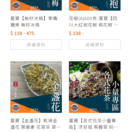
蔓寶【無籽冰梅】零嘴
花椒(A)600克-蔓寶【四
糖果 無籽冰梅
川大紅袍花椒 梅花椒 花
椒 青花椒】麻翻天 香料
$ 138 - 475
$ 238
麻辣鍋 羊肉爐 薑母鴨 滷
包 滷味 麻辣鴨血 露營火
詳細資料
詳細資料
鍋湯底
蔓寶【金盞花】乾燥金
蔓寶【各式花茶小量專
盞花 葉黃素 花草茶 草本
區】洋甘菊 馬鞭草 粉紅