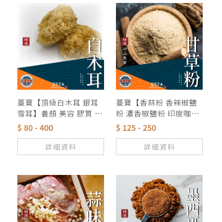
蔓寶【頂級白木耳 銀耳
蔓寶【香蒜粉 香辣椒鹽
雪耳】養顏 美容 膠質 黃
粉 濃香椒鹽粉 印度咖哩
大花 夏天甜品
粉 甘草粉】各式料理香
$ 80 - 400
$ 125 - 250
料粉類湯底 獨家配方
詳細資料
詳細資料