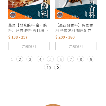
蔓寶【蒜味醃料 蜜汁醃
【墨西哥香料】異國香
料】烤肉 醃料 香料粉獨
料 各式醃料 獨家配方
家配方
$ 138 - 257
$ 200 - 380
詳細資料
詳細資料
1
2
3
4
5
6
7
8
9
10