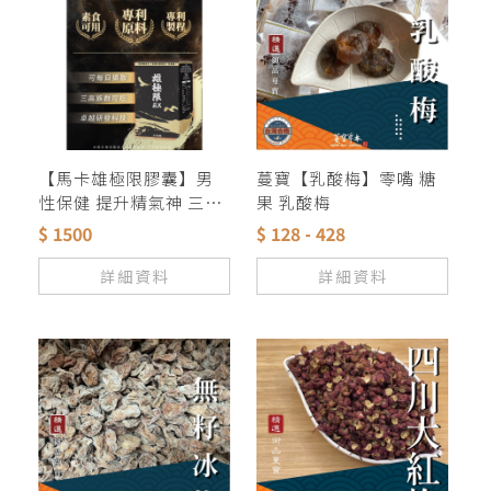
【馬卡雄極限膠囊】男
蔓寶【乳酸梅】零嘴 糖
性保健 提升精氣神 三高
果 乳酸梅
者素食者可食用 說明在
$ 1500
$ 128 - 428
照片上 歡迎經銷代理 批
發零售 量大另議
詳細資料
詳細資料