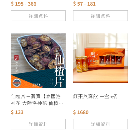
茶 茶葉 茶包 眼睛保養
玫瑰 紅玫瑰 迷迭香 菊花
$ 195 - 366
$ 57 - 181
檸檬草 金銀花 茉莉花 薰
衣草 桃花桂花 歐薄荷
詳細資料
詳細資料
仙楂片－蔓寶【泰國洛
紅棗燕窩飲 一盒6瓶
神花 大陸洛神花 仙楂片
特級烏梅 】養生 促進新
$ 133
$ 1680
陳代謝 保健美顏 夏天聖
品 山楂 酸梅湯 烏梅 花
詳細資料
詳細資料
茶