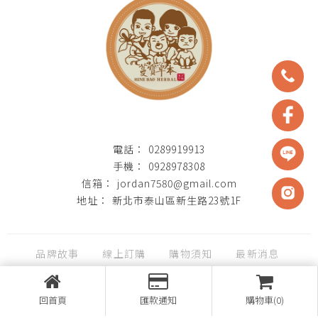
0289919913
0928978308
jordan7580@gmail.com
新北市泰山區新生路23號1F
品牌故事
線上訂購
購物須知
最新消息
聯絡我們
回首頁
匯款通知
購物車(0)
台北乾貨批發
台北中藥材批發
台北辛香料批發
中藥食材批發
泰山南北貨批發