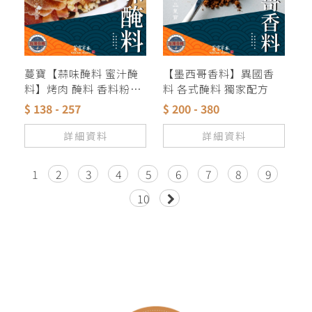
蔓寶【蒜味醃料 蜜汁醃
【墨西哥香料】異國香
料】烤肉 醃料 香料粉獨
料 各式醃料 獨家配方
家配方
$ 138 - 257
$ 200 - 380
詳細資料
詳細資料
1
2
3
4
5
6
7
8
9
10