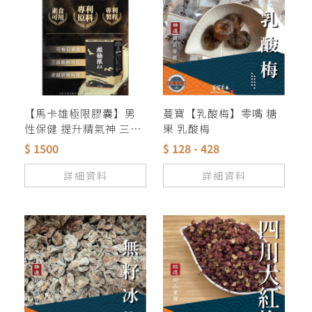
【馬卡雄極限膠囊】男
蔓寶【乳酸梅】零嘴 糖
性保健 提升精氣神 三高
果 乳酸梅
者素食者可食用 說明在
$ 1500
$ 128 - 428
照片上 歡迎經銷代理 批
發零售 量大另議
詳細資料
詳細資料