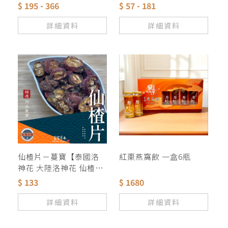
茶 茶葉 茶包 眼睛保養
玫瑰 紅玫瑰 迷迭香 菊花
$ 195 - 366
$ 57 - 181
檸檬草 金銀花 茉莉花 薰
衣草 桃花桂花 歐薄荷
詳細資料
詳細資料
仙楂片－蔓寶【泰國洛
紅棗燕窩飲 一盒6瓶
神花 大陸洛神花 仙楂片
特級烏梅 】養生 促進新
$ 133
$ 1680
陳代謝 保健美顏 夏天聖
品 山楂 酸梅湯 烏梅 花
詳細資料
詳細資料
茶