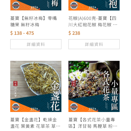
蔓寶【無籽冰梅】零嘴
花椒(A)600克-蔓寶【四
糖果 無籽冰梅
川大紅袍花椒 梅花椒 花
椒 青花椒】麻翻天 香料
$ 138 - 475
$ 238
麻辣鍋 羊肉爐 薑母鴨 滷
包 滷味 麻辣鴨血 露營火
詳細資料
詳細資料
鍋湯底
蔓寶【金盞花】乾燥金
蔓寶【各式花茶小量專
盞花 葉黃素 花草茶 草本
區】洋甘菊 馬鞭草 粉紅