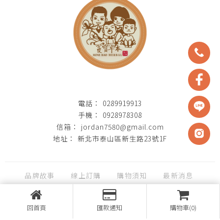
0289919913
0928978308
jordan7580@gmail.com
新北市泰山區新生路23號1F
品牌故事
線上訂購
購物須知
最新消息
聯絡我們
回首頁
匯款通知
購物車(0)
台北乾貨批發
台北中藥材批發
台北辛香料批發
中藥食材批發
泰山南北貨批發