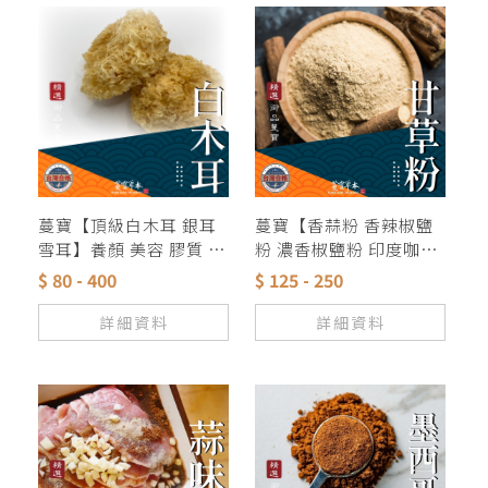
蔓寶【頂級白木耳 銀耳
蔓寶【香蒜粉 香辣椒鹽
雪耳】養顏 美容 膠質 黃
粉 濃香椒鹽粉 印度咖哩
大花 夏天甜品
粉 甘草粉】各式料理香
$ 80 - 400
$ 125 - 250
料粉類湯底 獨家配方
詳細資料
詳細資料