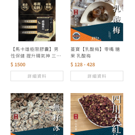
【馬卡雄極限膠囊】男
蔓寶【乳酸梅】零嘴 糖
性保健 提升精氣神 三高
果 乳酸梅
者素食者可食用 說明在
$ 1500
$ 128 - 428
照片上 歡迎經銷代理 批
發零售 量大另議
詳細資料
詳細資料