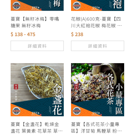
蔓寶【無籽冰梅】零嘴
花椒(A)600克-蔓寶【四
糖果 無籽冰梅
川大紅袍花椒 梅花椒 花
椒 青花椒】麻翻天 香料
$ 138 - 475
$ 238
麻辣鍋 羊肉爐 薑母鴨 滷
包 滷味 麻辣鴨血 露營火
詳細資料
詳細資料
鍋湯底
蔓寶【金盞花】乾燥金
蔓寶【各式花茶小量專
盞花 葉黃素 花草茶 草本
區】洋甘菊 馬鞭草 粉紅