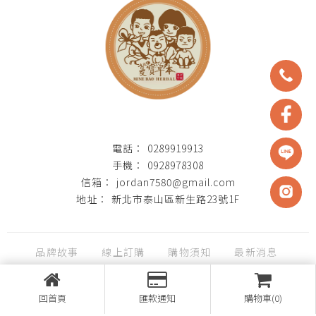
0289919913
0928978308
jordan7580@gmail.com
新北市泰山區新生路23號1F
品牌故事
線上訂購
購物須知
最新消息
聯絡我們
回首頁
匯款通知
購物車(0)
台北乾貨批發
台北中藥材批發
台北辛香料批發
中藥食材批發
泰山南北貨批發