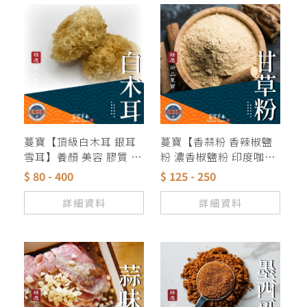
蔓寶【頂級白木耳 銀耳
蔓寶【香蒜粉 香辣椒鹽
雪耳】養顏 美容 膠質 黃
粉 濃香椒鹽粉 印度咖哩
大花 夏天甜品
粉 甘草粉】各式料理香
$ 80 - 400
$ 125 - 250
料粉類湯底 獨家配方
詳細資料
詳細資料