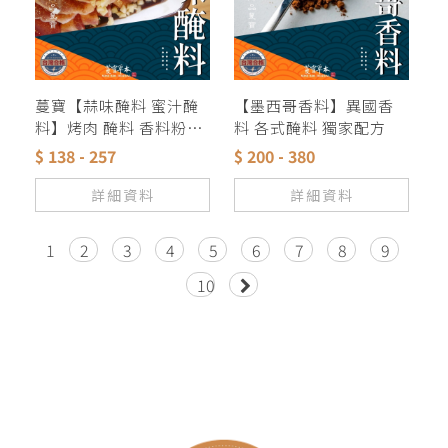
蔓寶【蒜味醃料 蜜汁醃
【墨西哥香料】異國香
料】烤肉 醃料 香料粉獨
料 各式醃料 獨家配方
家配方
$ 138 - 257
$ 200 - 380
詳細資料
詳細資料
1
2
3
4
5
6
7
8
9
10