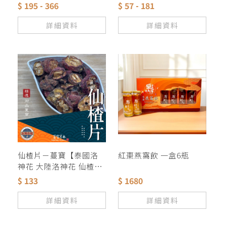
茶 茶葉 茶包 眼睛保養
玫瑰 紅玫瑰 迷迭香 菊花
$ 195 - 366
$ 57 - 181
檸檬草 金銀花 茉莉花 薰
衣草 桃花桂花 歐薄荷
詳細資料
詳細資料
仙楂片－蔓寶【泰國洛
紅棗燕窩飲 一盒6瓶
神花 大陸洛神花 仙楂片
特級烏梅 】養生 促進新
$ 133
$ 1680
陳代謝 保健美顏 夏天聖
品 山楂 酸梅湯 烏梅 花
詳細資料
詳細資料
茶